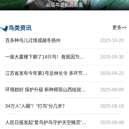
画眉鸟巢和画眉蛋
鸟类资讯
更多>>
百多种鸟儿过境或越冬扬州
2025-10-20
一座大厦楼下躺了14只鸟！竟是因为玻璃
2025-09-30
江苏省发布今年第1号总林长令 多环节全链条加强鸟类保护
2025-09-22
环境趋好 保护升级 新种频现山西绘就爱鸟护鸟生态新图景
2025-09-09
鸟类爱好者镜头捕捉喜鹊展翅飞行
34万人“入圈”！“打鸟”分几步？
2025-08-18
人民日报发起“爱鸟护鸟守护天空精灵”行动
2025-08-06