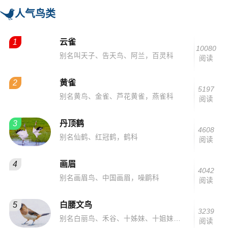
人气鸟类
1
云雀
10080
别名叫天子、告天鸟、阿兰，百灵科
阅读
2
黄雀
5197
别名黄鸟、金雀、芦花黄雀，燕雀科
阅读
3
丹顶鹤
4608
别名仙鹤、红冠鹤，鹤科
阅读
4
画眉
4042
别名画眉鸟、中国画眉，噪鹛科
阅读
5
白腰文鸟
3239
别名白丽鸟、禾谷、十姊妹、十姐妹、算命鸟、衔珠鸟、观音鸟，梅花雀科
阅读