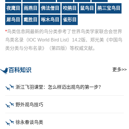
夜鹰目
雨燕目
佛法僧目
咬鹃目
鼠鸟目
鹃三宝鸟目
犀鸟目
戴胜目
啄木鸟目
雀形目
*
鸟类信息网最新的鸟分类参考了世界鸟类学家联合会世界
鸟类名录（IOC World Bird List）14.2版、郑光美《中国鸟
类分类与分布名录》（第四版）等权威文献。
百科知识
更多>>
浙江飞羽课堂：怎么样迈出观鸟的第一步？
野外观鸟技巧
徐永春谈鸟类