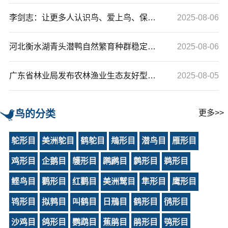
李剑志：让更多人认识鸟、爱上鸟、保护鸟（守护鸟类家园）
2025-08-06
河北衡水湖青头潜鸭自然繁育种群稳定建立
2025-08-06
广东省林业局发布农林渔业生态友好型防鸟网推荐使用指引（试行）
2025-08-05
鸟的分类
更多>>
鸵形目
美洲鸵目
鹤鸵目
䳍形目
潜鸟目
雁形目
鸡形目
企鹅目
鹱形目
䴙䴘目
鹲形目
鹈形目
鲣鸟目
鹳形目
红鹳目
美洲鹫目
隼形目
鹰形目
鸨形目
拟鹑目
叫鹤目
日鳽目
鹤形目
鸻形目
沙鸡目
鸽形目
鹦鹉目
蕉鹃目
鹃形目
鸮形目