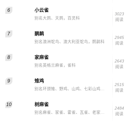
6
小云雀
3023
别名大鹨、天鹨，百灵科
阅读
7
鸸鹋
2945
别名澳洲鸵鸟、澳大利亚鸵鸟，鸸鹋科
阅读
8
家麻雀
2643
别名英格兰麻雀，雀科
阅读
9
雉鸡
2515
别名环颈雉、野鸡、山鸡、七彩山鸡、项圈野鸡，雉科
阅读
10
树麻雀
2484
别名麻雀、家雀、霍雀、瓦雀、老家贼，雀科
阅读