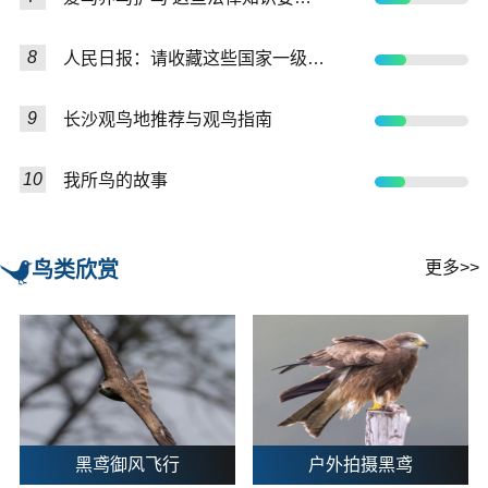
8
人民日报：请收藏这些国家一级保护鸟类图
9
长沙观鸟地推荐与观鸟指南
10
我所鸟的故事
鸟类欣赏
更多>>
黑鸢御风飞行
户外拍摄黑鸢