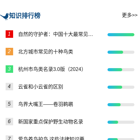
知识排行榜
更多>>
1
自然的守护者：中国十大最常见的益鸟
2
北方城市常见的十种鸟类
3
杭州市鸟类名录3.0版（2024）
4
云雀和小云雀的区别
5
鸟界大嘴王——卷羽鹈鹕
6
新国家重点保护野生动物名录
7
爱鸟养鸟护鸟 这些法律知识要知道