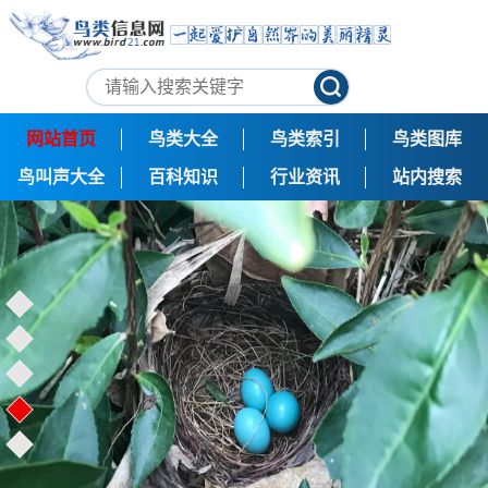
网站首页
鸟类大全
鸟类索引
鸟类图库
鸟叫声大全
百科知识
行业资讯
站内搜索
黄胸织布鸟雌鸟与筑巢雄鸟自然拍摄