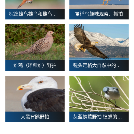
棕煌蜂鸟雄鸟和雌鸟野拍
笛鸻鸟趣味观察、抓拍
雉鸡（环颈雉）野拍
镜头定格大自然中的白头海雕
大黑背鸥野拍
灰蓝蚋莺野拍 愤怒的小鸟