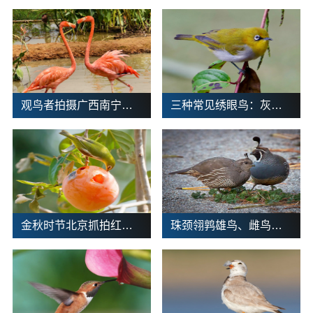
观鸟者拍摄广西南宁南湖公园火烈鸟
三种常见绣眼鸟：灰腹绣眼鸟、暗绿绣眼鸟、红胁绣眼鸟
金秋时节北京抓拍红胁绣眼鸟
珠颈翎鹑雄鸟、雌鸟、幼鸟、鸟蛋