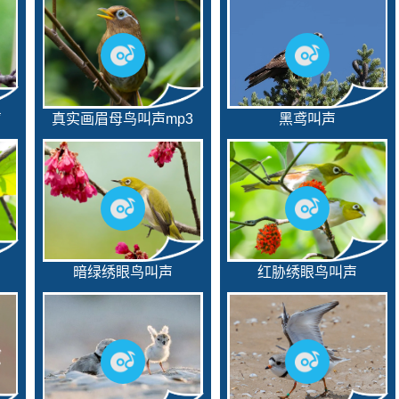
声
真实画眉母鸟叫声mp3
黑鸢叫声
暗绿绣眼鸟叫声
红胁绣眼鸟叫声