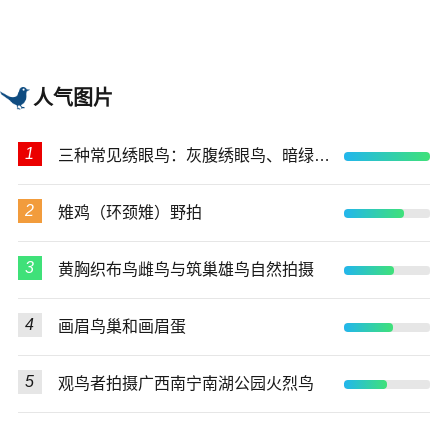
人气图片
1
三种常见绣眼鸟：灰腹绣眼鸟、暗绿绣眼鸟、红胁绣眼鸟
2
雉鸡（环颈雉）野拍
3
黄胸织布鸟雌鸟与筑巢雄鸟自然拍摄
4
画眉鸟巢和画眉蛋
5
观鸟者拍摄广西南宁南湖公园火烈鸟