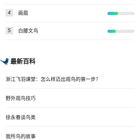
4
画眉
5
白腰文鸟
最新百科
浙江飞羽课堂：怎么样迈出观鸟的第一步？
野外观鸟技巧
徐永春谈鸟类
我所鸟的故事