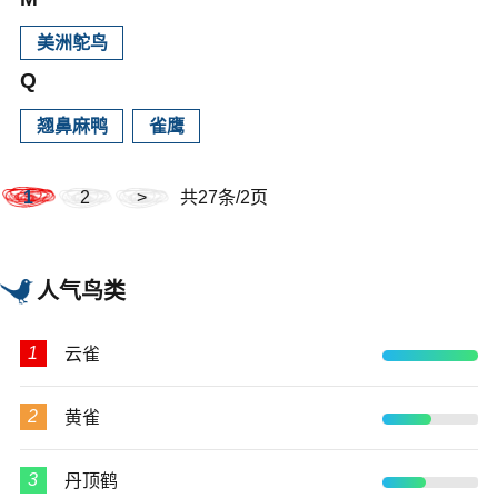
美洲鸵鸟
Q
翘鼻麻鸭
雀鹰
1
2
>
共27条/2页
人气鸟类
1
云雀
2
黄雀
3
丹顶鹤