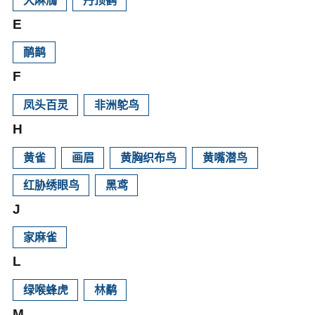
大麻鳽
丹顶鹤
E
鸸鹋
F
凤头百灵
非洲鸵鸟
H
黄雀
画眉
黄胸织布鸟
黄嘴潜鸟
红胁绣眼鸟
黑鸢
J
家麻雀
L
绿喉蜂虎
林鹬
M