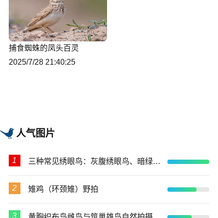
捕食蜘蛛的凤头百灵
2025/7/28 21:40:25
人气图片
1
三种常见绣眼鸟：灰腹绣眼鸟、暗绿绣眼鸟、红胁绣眼鸟
2
雉鸡（环颈雉）野拍
3
黄胸织布鸟雌鸟与筑巢雄鸟自然拍摄