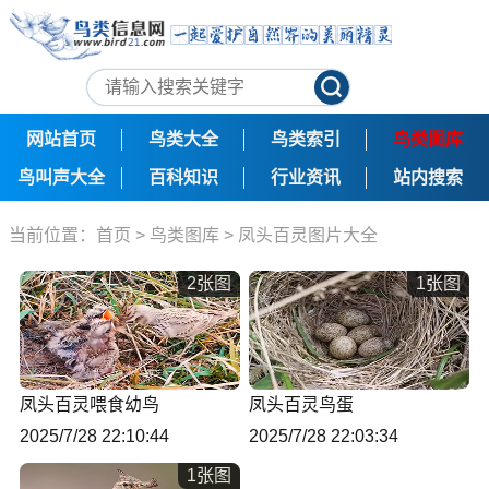
网站首页
鸟类大全
鸟类索引
鸟类图库
鸟叫声大全
百科知识
行业资讯
站内搜索
当前位置：
首页
>
鸟类图库
>
凤头百灵图片大全
2张图
1张图
凤头百灵喂食幼鸟
凤头百灵鸟蛋
2025/7/28 22:10:44
2025/7/28 22:03:34
1张图