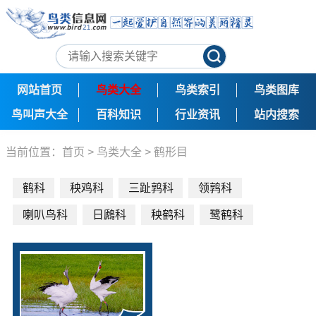
网站首页
鸟类大全
鸟类索引
鸟类图库
鸟叫声大全
百科知识
行业资讯
站内搜索
当前位置：
首页
>
鸟类大全
>
鹤形目
鹤科
秧鸡科
三趾鹑科
领鹑科
喇叭鸟科
日鷉科
秧鹤科
鹭鹤科