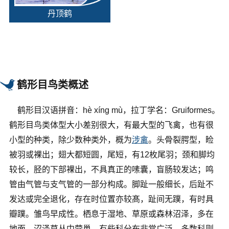
丹顶鹤
鹤形目鸟类概述
鹤形目汉语拼音：hè xíng mù，拉丁学名：Gruiformes。
鹤形目鸟类体型大小差别很大，有最大型的飞禽，也有很
小型的种类，除少数种类外，概为
涉禽
。头骨裂腭型，睑
被羽或裸出；翅大都短圆，尾短，有12枚尾羽；颈和脚均
较长，胫的下部裸出，不具真正的嗉囊，盲肠较发达；鸣
管由气管与支气管的一部分构成。脚趾一般细长，后趾不
发达或完全退化，存在时位置亦较髙，趾间无蹼，有时具
瓣蹼。雏鸟早成性。栖息于湿地、草原或森林沼泽，多在
地面，沼泽草丛中营巢。有些科分布非常广泛，多数科则