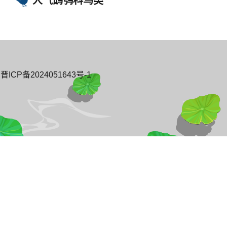
人气鸱鸮科鸟类
CP备2024051643号-1