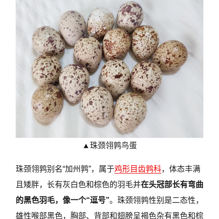
▲珠颈翎鹑鸟蛋
珠颈翎鹑别名“加州鹑”，属于
鸡形目
齿鹑科
，体态丰满
且矮胖，长有灰白色和棕色的羽毛并
在头冠部长有弯曲
的黑色羽毛，像一个“逗号”
。珠颈翎鹑性别是二态性，
雄性喉部黑色，胸部、背部和翅膀呈褐色杂有黑色和棕