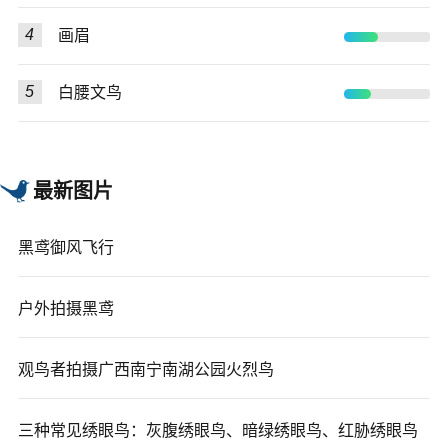
4
画眉
5
白腰文鸟
最新图片
黑鸢御风飞行
户外拍摄黑鸢
观鸟者拍摄广西南宁南湖公园火烈鸟
三种常见绣眼鸟：灰腹绣眼鸟、暗绿绣眼鸟、红胁绣眼鸟