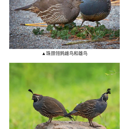
▲珠颈翎鹑雌鸟和雄鸟