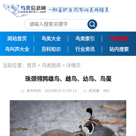
网站首页
鸟类大全
鸟类索引
鸟类图库
鸟叫声大全
百科知识
行业资讯
站内搜索
当前位置：
首页
>
鸟类图库
> 详情页
珠颈翎鹑雄鸟、雌鸟、幼鸟、鸟蛋
发布时间：2025/9/19 12:00:13
阅读量：862