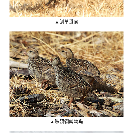
▲刨草觅食
▲珠颈翎鹑幼鸟