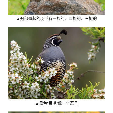
▲冠部翘起的羽毛有一撮的、二撮的、三撮的
▲黑色“呆毛”像一个逗号