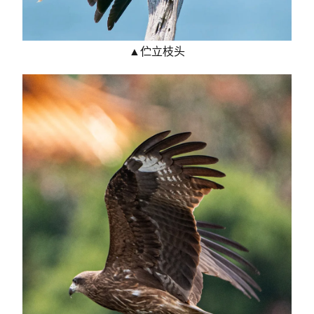
▲伫立枝头