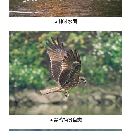
▲掠过水面
▲黑鸢捕食鱼类