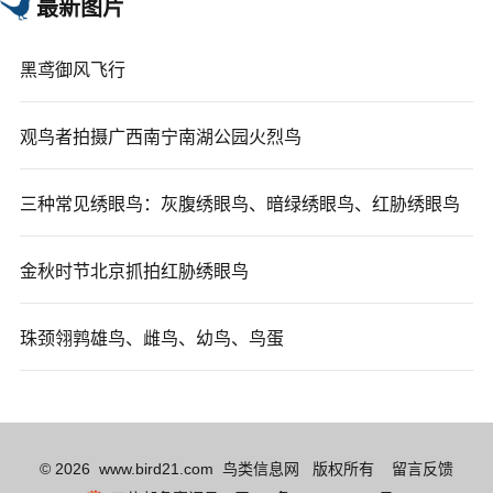
最新图片
黑鸢御风飞行
观鸟者拍摄广西南宁南湖公园火烈鸟
三种常见绣眼鸟：灰腹绣眼鸟、暗绿绣眼鸟、红胁绣眼鸟
金秋时节北京抓拍红胁绣眼鸟
珠颈翎鹑雄鸟、雌鸟、幼鸟、鸟蛋
© 2026 www.bird21.com 鸟类信息网 版权所有
留言反馈