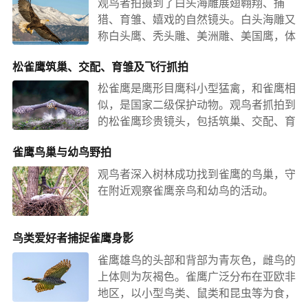
观鸟者拍摄到了白头海雕展翅翱翔、捕
猎、育雏、嬉戏的自然镜头。白头海雕又
称白头鹰、秃头雕、美洲雕、美国鹰，体
型较大，身体呈棕色，头部和尾部羽毛为
松雀鹰筑巢、交配、育雏及飞行抓拍
白色，嘴和爪子锐利弯曲，喙、脚和虹膜
均呈鲜黄色。
松雀鹰是鹰形目鹰科小型猛禽，和雀鹰相
似，是国家二级保护动物。观鸟者抓拍到
的松雀鹰珍贵镜头，包括筑巢、交配、育
雏、飞行等。
雀鹰鸟巢与幼鸟野拍
观鸟者深入树林成功找到雀鹰的鸟巢，守
在附近观察雀鹰亲鸟和幼鸟的活动。
鸟类爱好者捕捉雀鹰身影
雀鹰雄鸟的头部和背部为青灰色，雌鸟的
上体则为灰褐色。雀鹰广泛分布在亚欧非
地区，以小型鸟类、鼠类和昆虫等为食，