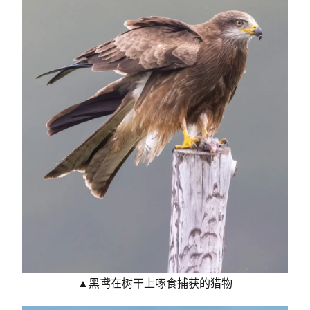
▲黑鸢在树干上啄食捕获的猎物