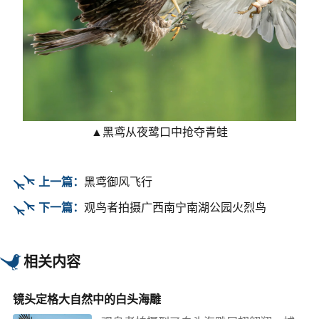
▲黑鸢从夜鹭口中抢夺青蛙
上一篇：
黑鸢御风飞行
下一篇：
观鸟者拍摄广西南宁南湖公园火烈鸟
相关内容
镜头定格大自然中的白头海雕