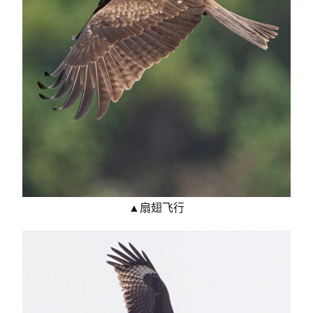
▲扇翅飞行