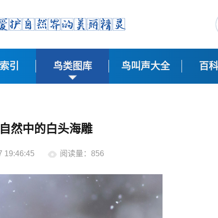
索引
鸟类图库
鸟叫声大全
百
自然中的白头海雕
19:46:45
阅读量：856