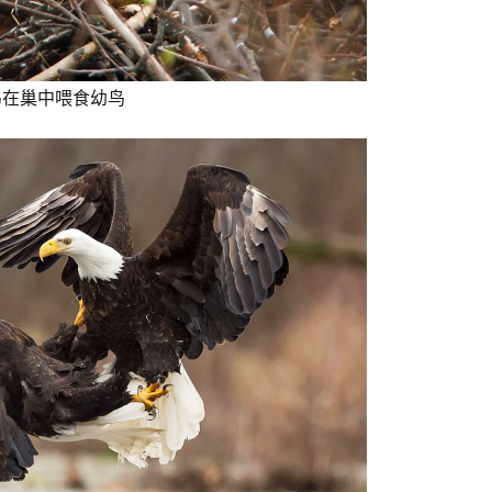
鸟在巢中喂食幼鸟