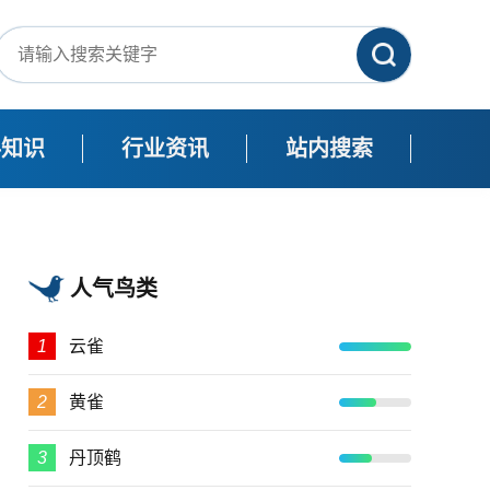
科知识
行业资讯
站内搜索
人气鸟类
1
云雀
2
黄雀
3
丹顶鹤