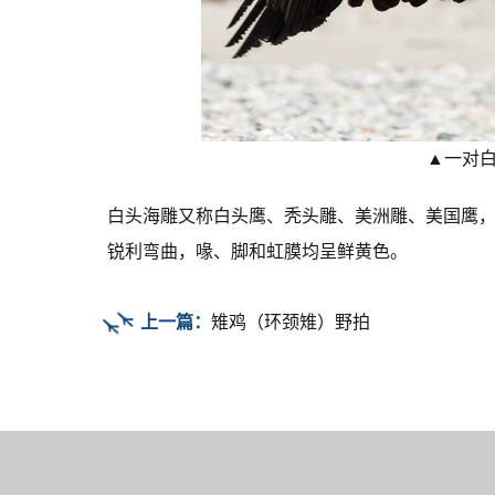
▲一对
白头海雕又称白头鹰、秃头雕、美洲雕、美国鹰
锐利弯曲，喙、脚和虹膜均呈鲜黄色。
上一篇：
雉鸡（环颈雉）野拍