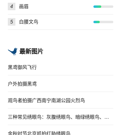
4
画眉
5
白腰文鸟
最新图片
黑鸢御风飞行
户外拍摄黑鸢
观鸟者拍摄广西南宁南湖公园火烈鸟
三种常见绣眼鸟：灰腹绣眼鸟、暗绿绣眼鸟、红胁绣眼鸟
金秋时节北京抓拍红胁绣眼鸟