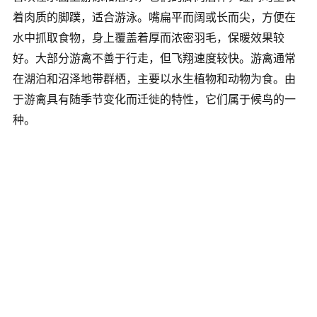
着肉质的脚蹼，适合游泳。嘴扁平而阔或长而尖，方便在
水中抓取食物，身上覆盖着厚而浓密羽毛，保暖效果较
好。大部分游禽不善于行走，但飞翔速度较快。游禽通常
在湖泊和沼泽地带群栖，主要以水生植物和动物为食‌。由
于游禽具有随季节变化而迁徙的特性，它们属于候鸟的一
种‌。