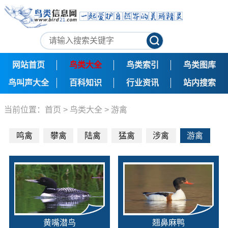
网站首页
鸟类大全
鸟类索引
鸟类图库
鸟叫声大全
百科知识
行业资讯
站内搜索
当前位置：
首页
>
鸟类大全
>
游禽
鸣禽
攀禽
陆禽
猛禽
涉禽
游禽
黄嘴潜鸟
翘鼻麻鸭