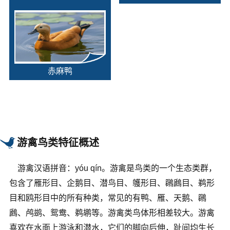
赤麻鸭
游禽鸟类特征概述
游禽汉语拼音：yóu qín。游禽是鸟类的一个生态类群，
包含了雁形目、企鹅目、潜鸟目、鹱形目、鸊鷉目、鹈形
目和鸥形目中的所有种类，常见的有鸭、雁、天鹅、鸊
鷉、鸬鹚、鸳鸯、鹈鹕等。游禽类鸟体形相差较大。游禽
喜欢在水面上游泳和潜水，它们的脚向后伸，趾间均生长