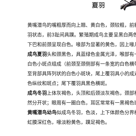
黄嘴潜鸟的嘴粗厚而向上翘、黄白色，颈较粗，前
羽状态，前3趾间具蹼。繁殖期成鸟主要呈黑白两
下巴和前颈呈现白色。喙部为显著的黄色，因上喙
成鸟夏羽
头和颈黑色，具蓝绿色金属光泽，喉部有
白色小斑点组成（前颈至颈侧部有一条宽的白色横
至背部具阵列状的白色小斑块，尾上覆羽具小的成
色纵纹和斑点；尾下覆羽具黑色横斑。
成鸟冬羽
上体灰褐色，头顶和后颈淡灰褐色，颈部
然分开状；眼周有一圈白色，耳区常常有一黑褐色
黄嘴潜鸟幼鸟
似成鸟冬羽，色淡，上下体颜色分界
虹膜深红色，喙淡粉黄色，蹼足褐色。