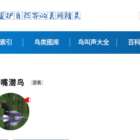
索引
鸟类图库
鸟叫声大全
百
黄嘴潜鸟
游禽