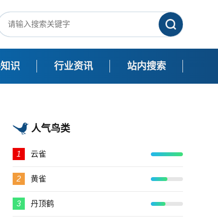
科知识
行业资讯
站内搜索
人气鸟类
1
云雀
2
黄雀
3
丹顶鹤