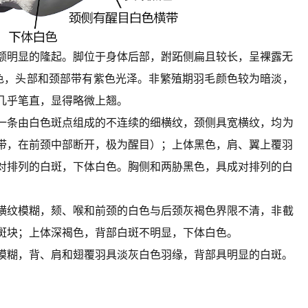
额明显的隆起。脚位于身体后部，跗跖侧扁且较长，呈裸露无
色，头部和颈部带有紫色光泽。非繁殖期羽毛颜色较为暗淡，
几乎笔直，显得略微上翘。
一条由白色斑点组成的不连续的细横纹，颈侧具宽横纹，均为
带，在前颈中部断开，极为醒目）；上体黑色，肩、翼上覆羽
对排列的白斑，下体白色。胸侧和两胁黑色，具成对排列的白
横纹模糊，颏、喉和前颈的白色与后颈灰褐色界限不清，非截
斑块；上体深褐色，背部白斑不明显，下体白色。
模糊，背、肩和翅覆羽具淡灰白色羽缘，背部具明显的白斑。