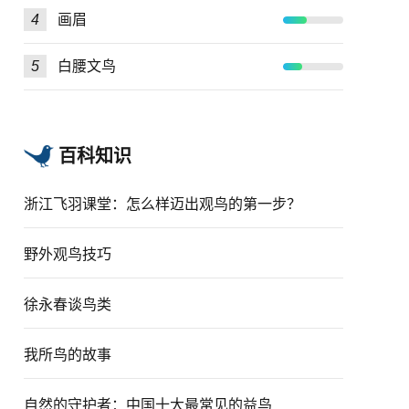
4
画眉
5
白腰文鸟
百科知识
浙江飞羽课堂：怎么样迈出观鸟的第一步？
野外观鸟技巧
徐永春谈鸟类
我所鸟的故事
自然的守护者：中国十大最常见的益鸟