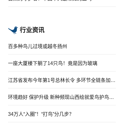
行业资讯
百多种鸟儿过境或越冬扬州
一座大厦楼下躺了14只鸟！竟是因为玻璃
江苏省发布今年第1号总林长令 多环节全链条加强鸟类保护
环境趋好 保护升级 新种频现山西绘就爱鸟护鸟生态新图景
34万人“入圈”！“打鸟”分几步？