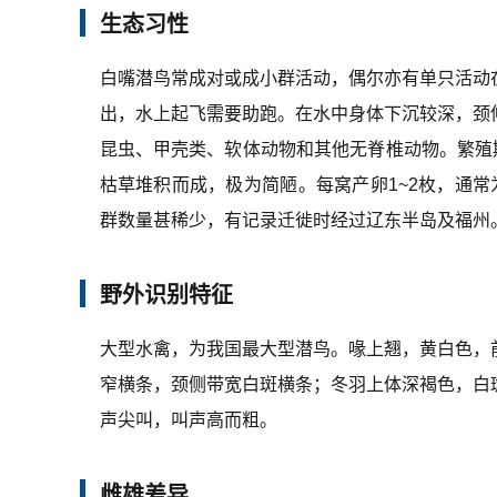
生态习性
白嘴潜鸟常成对或成小群活动，偶尔亦有单只活动
出，水上起飞需要助跑。在水中身体下沉较深，颈
昆虫、甲壳类、软体动物和其他无脊椎动物。繁殖
枯草堆积而成，极为简陋。每窝产卵1~2枚，通
群数量甚稀少，有记录迁徙时经过辽东半岛及福州
野外识别特征
大型水禽，为我国最大型潜鸟。喙上翘，黄白色，
窄横条，颈侧带宽白斑横条；冬羽上体深褐色，白
声尖叫，叫声高而粗。
雌雄差异