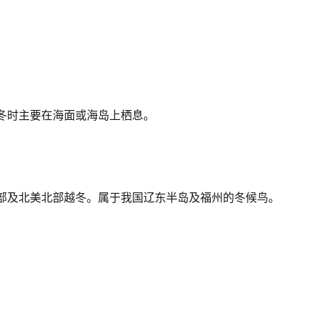
冬时主要在海面或海岛上栖息。
部及北美北部越冬。属于我国辽东半岛及福州的冬候鸟。