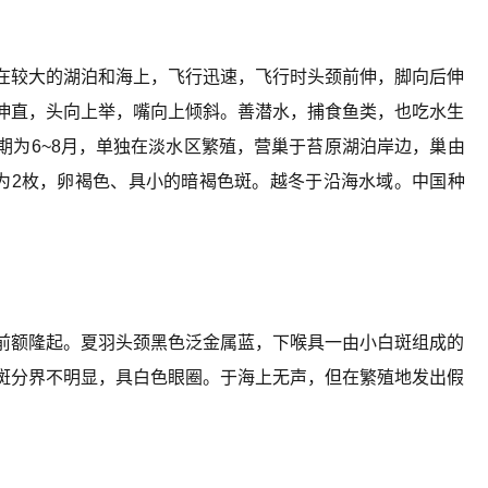
在较大的湖泊和海上，飞行迅速，飞行时头颈前伸，脚向后伸
伸直，头向上举，嘴向上倾斜。善潜水，捕食鱼类，也吃水生
期为6~8月，单独在淡水区繁殖，营巢于苔原湖泊岸边，巢由
常为2枚，卵褐色、具小的暗褐色斑。越冬于沿海水域。中国种
。
前额隆起。夏羽头颈黑色泛金属蓝，下喉具一由小白斑组成的
斑分界不明显，具白色眼圈。于海上无声，但在繁殖地发出假