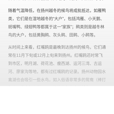
随着气温降低，在扬州越冬的候鸟将成批抵达，如雁鸭
类，它们是在湿地越冬的“大户”，包括鸿雁、小天鹅、
斑嘴鸭、绿翅鸭等都属于这一“家族”；鹀类则是越冬林
鸟的大户，包括黄胸鹀、灰头鹀、田鹀、小鹀等。
从时间上来看，红嘴鸥是最晚到达扬州的候鸟，它们通
常在11月下旬或12月上旬来到扬州。红嘴鸥还时常飞
到市区，明月湖、荷花池、瘦西湖、运河三湾、古运
河、廖家沟等地，都有过红嘴鸥的记录。扬州动物园水
禽湖也会吸引一些水鸟，如入俗语非常多的鸳鸯（棒打
鸳鸯、乱点鸳鸯谱），已连续多年在这里越冬。
金昕建议，爱好观鸟但又不认识多少鸟类的鸟友，观鸟
可以先从看水鸟开始。
水鸟通常比较安静，一旦出现在
阅读更多