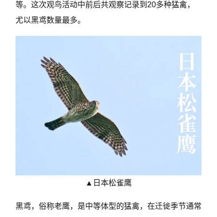
等。这次观鸟活动中前后共观察记录到20多种猛禽，
尤以黑鸢数量最多。
▲日本松雀鹰
黑鸢，俗称老鹰，是中等体型的猛禽，在迁徙季节通常