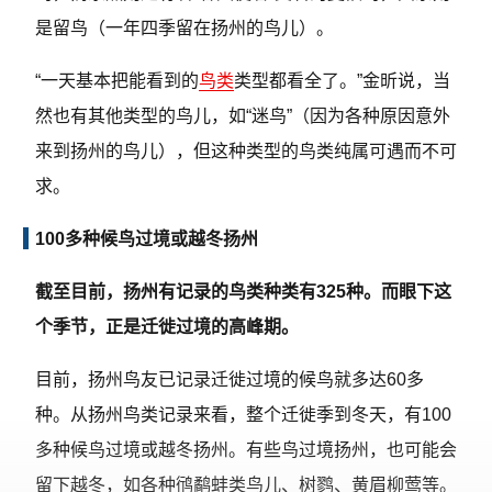
是留鸟（一年四季留在扬州的鸟儿）。
“一天基本把能看到的
鸟类
类型都看全了。”金昕说，当
然也有其他类型的鸟儿，如“迷鸟”（因为各种原因意外
来到扬州的鸟儿），但这种类型的鸟类纯属可遇而不可
求。
100多种候鸟过境或越冬扬州
截至目前，扬州有记录的鸟类种类有325种。而眼下这
个季节，正是迁徙过境的高峰期。
目前，扬州鸟友已记录迁徙过境的候鸟就多达60多
种。从扬州鸟类记录来看，整个迁徙季到冬天，有100
多种候鸟过境或越冬扬州。有些鸟过境扬州，也可能会
留下越冬，如各种鸻鹬蚌类鸟儿、树鹨、黄眉柳莺等。