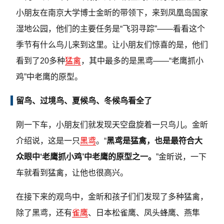
小朋友在南京大学博士金昕的带领下，来到凤凰岛国家
湿地公园，他们的主要任务是“飞羽寻踪”——看看这个
季节有什么鸟儿来到这里。让小朋友们惊喜的是，他们
看到了20多种
猛禽
，其中最多的是黑鸢——“老鹰抓小
鸡”中老鹰的原型。
留鸟、过境鸟、夏候鸟、冬候鸟看全了
刚一下车，小朋友们就发现天空盘旋着一只鸟儿。金昕
介绍说，这是一只
黑鸢
。“
黑鸢是猛禽，也是最符合大
众眼中‘老鹰抓小鸡’中老鹰的原型之一。
”金昕说，一下
车就看到猛禽，让他也很高兴。
在接下来的观鸟中，金昕和孩子们们发现了多种猛禽，
除了黑鸢，还有
雀鹰
、日本松雀鹰、凤头蜂鹰、燕隼