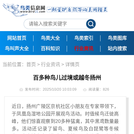
网站首页
鸟类大全
鸟类索引
鸟类图库
鸟叫声大全
百科知识
行业资讯
站内搜索
当前位置：
首页
>
行业资讯
> 详情页
百多种鸟儿过境或越冬扬州
发布时间：2025/10/20 10:03:09
阅读量：826
近日，扬州广陵区京杭社区小朋友在专家带领下，
于凤凰岛湿地公园开展观鸟活动。时值候鸟迁徙高
峰，他们惊喜观察到20多种猛禽，其中黑鸢数量最
多。活动还记录了留鸟、夏候鸟及白琵鹭等冬候