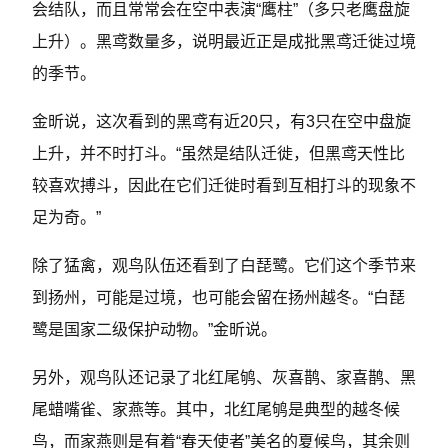
会结队，而且常常会在空中表演“鹰柱”（多只老鹰盘旋
上升）。黑鸢数量多，说明最近正是成批黑鸢迁徙过境
的季节。
金昕说，这次看到的黑鸢有近20只，有3只在空中盘旋
上升，并不时打斗。“虽然是结队迁徙，但黑鸢天性比
较喜欢搏斗，因此在它们迁徙时看到互相打斗的现象不
足为奇。”
除了猛禽，观鸟队伍还看到了白琵鹭。它们这个季节来
到扬州，可能是过境，也可能会留在扬州越冬。“白琵
鹭是国家二级保护动物。”金昕说。
另外，观鸟队还记录了北红尾鸲、灰喜鹊、家喜鹊、黑
尾蜡嘴雀、家燕等。其中，北红尾鸲是典型的越冬候
鸟，而家燕则是有着“春天使者”美名的夏候鸟，其余则