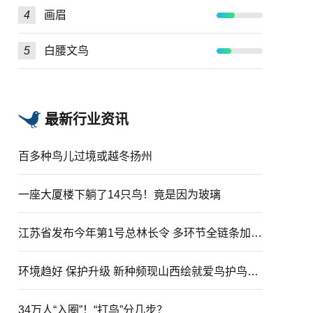
4
画眉
5
白腰文鸟
最新行业资讯
百多种鸟儿过境或越冬扬州
一座大厦楼下躺了14只鸟！竟是因为玻璃
江苏省发布今年第1号总林长令 多环节全链条加强鸟类保护
环境趋好 保护升级 新种频现山西绘就爱鸟护鸟生态新图景
34万人“入圈”！“打鸟”分几步？