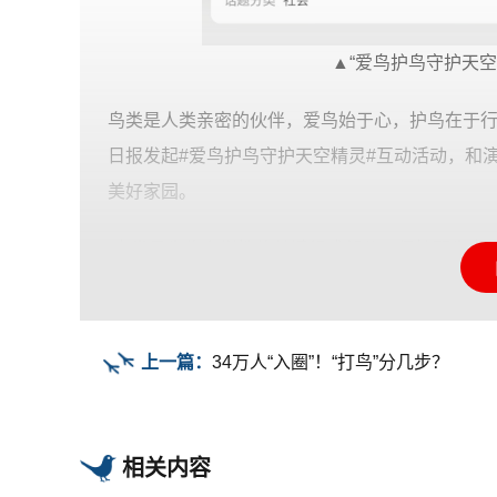
▲“爱鸟护鸟守护天空
鸟类是人类亲密的伙伴，爱鸟始于心，护鸟在于
日报发起#爱鸟护鸟守护天空精灵#互动活动，和
美好家园。
“鸟类是生物多样性的关键组成部分，保护野生鸟
鸟类，势在必行。”@人民日报发起#爱鸟护鸟守
同的美好家园！
上一篇：
34万人“入圈”！“打鸟”分几步？
每一只翱翔的鸟儿，都是天空写给大地的诗行。
方。@人民日报发起#爱鸟护鸟守护天空精灵#互
购买野生鸟类，让它们自由栖息，让蓝天永远充
相关内容