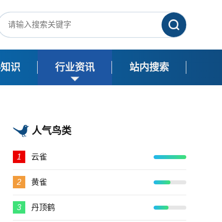
科知识
行业资讯
站内搜索
人气鸟类
1
云雀
2
黄雀
3
丹顶鹤