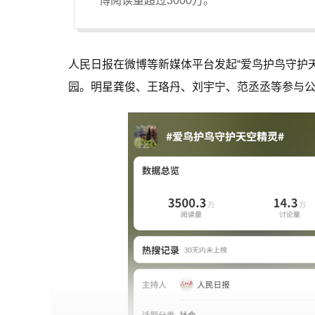
博阅读量超过3000万。
人民日报在微博等新媒体平台发起“爱鸟护鸟守护
园。明星龚俊、王珞丹、刘宇宁、范丞丞等参与