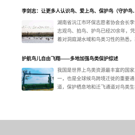
鸟儿是蓝天的使者、湿地的精灵、森林的卫士， 
剑志：让更多人认识鸟
跨境迁徙的重要通道。@人民日报发起#爱鸟护鸟
的行为，守护天空精灵！
湖南省沅江市环保志愿者协会会长李
志观鸟、拍鸟、护鸟已经20余年，
着对洞庭湖水域和鸟类习性的熟悉，
着一台相机和一支定焦镜头，拍到很
“独家”影像，相继编撰《洞庭百鸟图
护航鸟儿自由飞翔——多地加强鸟类保护综述
《洞庭湖鸟类图谱》《湖南鸟类图鉴
我国是世界上鸟类资源最丰富的国家
等鸟类研究书籍。
一，也是全球候鸟跨境迁徙的重要通
道，保护栖息地和迁飞通道对鸟类生
繁育至关重要。近日国家林草局召开
题会议和部门间联席会议，部署在全
范围内全面开展鸟类保护活动。