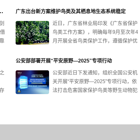
我国是世界上鸟类资源最为丰富的国家之一，也是全球候鸟
李
、爱上鸟、保护鸟（守护鸟类家园）
广东出台新方案维护鸟类及其栖息地生态系统稳定
守护天空精灵#互动活动，和范丞丞一起呼吁：制止伤害鸟儿
剑
近日，广东省林业局印发《广东省保护
凭借
鸟类工作方案》，明确每年9月至次年4
靠
月开展全省鸟类保护工作，遵循保护优
多
先、科学治理、社会参与的方针，以维
》
护鸟类及其栖息地生态系统稳定为核
公安部部署开展“平安原野—2025”专项行动
》
心，提升鸟类保护能力，严厉打击涉鸟
之
公安部近日下发通知，组织全国公安机
类违法行为，加强宣传教育，促进人与
关开展“平安原野—2025”专项行动，依
自然和谐共生。
存
法打击危害国家保护鸟类等野生动物犯
专
罪活动，坚决遏制此类犯罪多发势头，
国
全力护航美丽中国，促进人与自然和谐
共生。