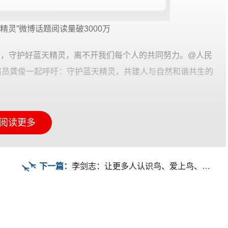
精灵”微博话题阅读量破3000万
行，守护好蓝天精灵，离不开我们每个人的共同努力。@人民
演员龚俊一起呼吁：守护蓝天精灵，共建人与自然和谐共生的
类已是社会共识。加大打击非法捕猎贩卖的力度，保护野生
阅读更多
护天空精灵#行动，和王珞丹一起守护天空精灵，保护我们共
下一篇：
李剑志：让更多人认识鸟、爱上鸟、保护鸟（守护鸟类家园）
保护鸟类，是守护生态平衡，也是守护我们心中的诗意与远
动活动，和摩登兄弟刘宇宁 一起呼吁：不伤害、不捕杀、不
满生机。