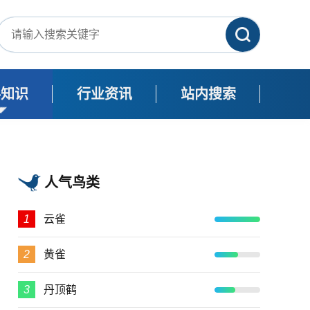
科知识
行业资讯
站内搜索
人气鸟类
1
云雀
2
黄雀
3
丹顶鹤