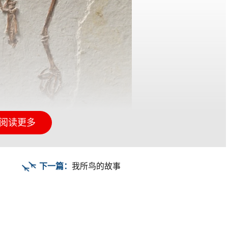
阅读更多
▲始祖鸟化石
亿年。我国辽西地区发现的原始祖鸟和尾羽鸟化石，证明了至
下一篇：
我所鸟的故事
先就已经活跃在这颗蓝色的星球上了。同时，如果溯源而论，鸟
启发和影响，如神话传说和图腾崇拜，《诗经》中的“天命
写照。