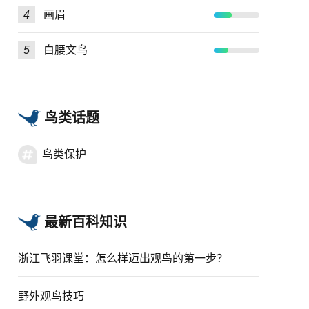
4
画眉
5
白腰文鸟
鸟类话题
鸟类保护
最新百科知识
浙江飞羽课堂：怎么样迈出观鸟的第一步？
野外观鸟技巧