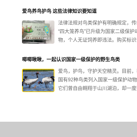
爱鸟养鸟护鸟 这些法律知识要知道
法律法规对鸟类保护有明确规定，传
“四大笼养鸟”已升级为国家二级保护
物，个人无证饲养即违法。购买标识
点范围内的鹦鹉可作宠物，但不可繁
或经营。​​禁止使用粘网、毒饵等非法
​唧唧啾啾，一起认识国家一级保护的野生鸟类
捕、杀害、出售国家保护鸟类及相关
爱鸟，护鸟，守护天空精灵。目前，
品​​。观鸟应保持距离，拒绝诱拍。发
国有92种鸟类列入国家一级保护动
受伤鸟类应联系专业部门，严禁随意
它们曾自由翱翔于山川湖泊，却一度
生外来物种。
量锐减，甚至濒临灭绝。鸟类的回归
是奇迹，而是共同守护的结果。我们
一起认识一下朱鹮、东方白鹳、中华
沙鸭、丹顶鹤、黑颈鹤、勺嘴鹬、中
凤头燕鸥、黄胸鹀、黑脸琵鹭。