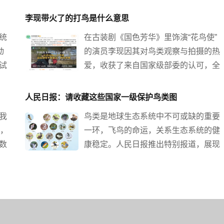
李现带火了的打鸟是什么意思
统
在古装剧《国色芳华》里饰演“花鸟使”
动
的演员李现因其对鸟类观察与拍摄的热
试
爱，收获了来自国家级部委的认可，全
殖
国各大文旅部门闻风而动，纷纷在官方
猎
社交媒体平台上“喊话”李现，邀请他来
人民日报：请收藏这些国家一级保护鸟类图
制
自己的城市“打鸟”。
我
鸟类是地球生态系统中不可或缺的重要
现
物，
一环，飞鸟的命运，关系生态系统的健
放
数
康稳定。人民日报推出特别报道，展现
不
部分国家一级保护鸟类的模样，介绍鸟
来
类保护相关法律知识。让我们一起携
秋
手，守护飞鸟更好地在青山绿水间自在
华
翱翔。