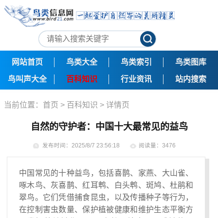
网站首页
鸟类大全
鸟类索引
鸟类图库
鸟叫声大全
百科知识
行业资讯
站内搜索
当前位置：
首页
>
百科知识
> 详情页
自然的守护者：中国十大最常见的益鸟
发布时间：2025/8/7 23:56:18
阅读量：3476
中国常见的十种益鸟，包括喜鹊、家燕、大山雀、
啄木鸟、灰喜鹊、红耳鹎、白头鹎、斑鸠、杜鹃和
翠鸟。它们凭借捕食昆虫，以及传播种子等行为，
在控制害虫数量、保护植被健康和维护生态平衡方