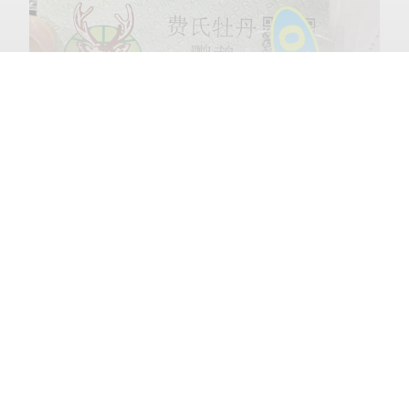
阅读更多
上一篇：
自然的守护者：中国十大最常见的益鸟
▲费氏牡丹鹦鹉专用标识
下一篇：
北方城市常见的十种鸟类
三、桃脸牡丹鹦鹉、虎皮鹦鹉、鸡尾鹦鹉（玄凤鹦
鹉），其饲养和交易均无需向林业部门申请办理手续。
相关内容
法条链接
：《中华人民共和国野生动物保护法》第二十
五条第二款，人工繁育国家重点保护野生动物的，应当
​唧唧啾啾，一起认识国家一级保护的野生鸟类
经省、自治区、直辖市人民政府野生动物保护主管部门
爱鸟，护鸟，守护天空精灵。目前，我国