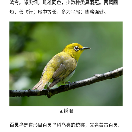
鸣禽。喙尖细。雌雄同色，少数种类具羽冠。两翼圆
短，善飞行；尾中等长，多为平尾；脚略强健。
▲绣眼
百灵鸟
是雀形目百灵鸟科鸟类的统称，又名蒙古百灵、