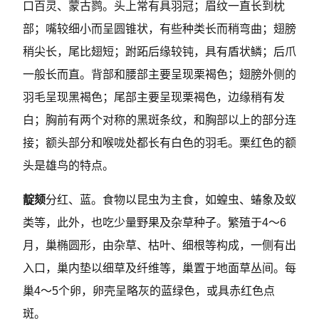
口百灵、蒙古鹨。头上常有具羽冠；眉纹一直长到枕
部；嘴较细小而呈圆锥状，有些种类长而稍弯曲；翅膀
稍尖长，尾比翅短；跗跖后缘较钝，具有盾状鳞；后爪
一般长而直。背部和腰部主要呈现栗褐色；翅膀外侧的
羽毛呈现黑褐色；尾部主要呈现栗褐色，边缘稍有发
白；胸前有两个对称的黑斑条纹，和胸部以上的部分连
接；额头部分和喉咙处都长有白色的羽毛。栗红色的额
头是雄鸟的特点。
靛颏
分红、蓝。食物以昆虫为主食，如蝗虫、蝽象及蚁
类等，此外，也吃少量野果及杂草种子。繁殖于4～6
月，巢椭圆形，由杂草、枯叶、细根等构成，一侧有出
入口，巢内垫以细草及纤维等，巢置于地面草丛间。每
巢4～5个卵，卵壳呈略灰的蓝绿色，或具赤红色点
斑。