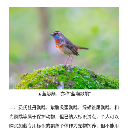
▲蓝靛颏，亦称“蓝喉歌鸲”
二、费氏牡丹鹦鹉、紫腹吸蜜鹦鹉、绿颊锥尾鹦鹉、和
尚鹦鹉等属于保护动物，但已纳入标识试点，个人可以
购买加载专用标识的鹦鹉个体作为宠物饲养，但不能用