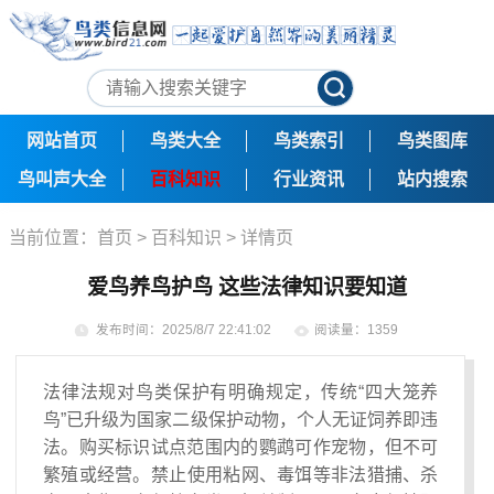
网站首页
鸟类大全
鸟类索引
鸟类图库
鸟叫声大全
百科知识
行业资讯
站内搜索
当前位置：
首页
>
百科知识
> 详情页
爱鸟养鸟护鸟 这些法律知识要知道
发布时间：2025/8/7 22:41:02
阅读量：1359
法律法规对鸟类保护有明确规定，传统“四大笼养
鸟”已升级为国家二级保护动物，个人无证饲养即违
法。购买标识试点范围内的鹦鹉可作宠物，但不可
繁殖或经营。​​禁止使用粘网、毒饵等非法猎捕、杀