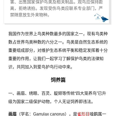
害、出售国家保护鸟类及相关制品​​。观鸟应保持距
离，拒绝诱拍。发现受伤鸟类应联系专业部门，严
禁随意放生外来物种。
我国作为世界上鸟类种数最多的国家之一，现有鸟类种
数占世界鸟类种数的六分之一。鸟类是自然生态系统的
重要组成部分，对维护生态系统平衡和稳定发挥着十分
重要的作用，让我们一起学习了解保护鸟类的法律知
识，共同加入到爱鸟护鸟行动中来。
饲养篇
一、画眉、绣眼、百灵、靛颏等传统“四大笼养鸟”已升
级为国家二级保护动物，‌个人无证饲养即违法‌。
画眉
（学名：Garrulax canorus），是
雀形目
噪鹛属一