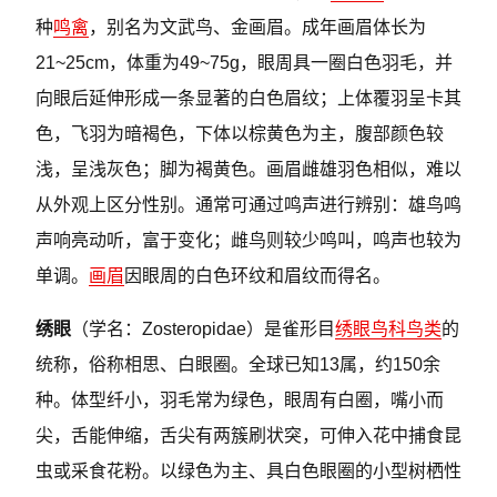
种
鸣禽
，别名为文武鸟、金画眉。成年画眉体长为
21~25cm，体重为49~75g，眼周具一圈白色羽毛，并
向眼后延伸形成一条显著的白色眉纹；上体覆羽呈卡其
色，飞羽为暗褐色，下体以棕黄色为主，腹部颜色较
浅，呈浅灰色；脚为褐黄色。画眉雌雄羽色相似，难以
从外观上区分性别。通常可通过鸣声进行辨别：雄鸟鸣
声响亮动听，富于变化；雌鸟则较少鸣叫，鸣声也较为
单调。
画眉
因眼周的白色环纹和眉纹而得名。
绣眼
（学名：Zosteropidae）是雀形目
绣眼鸟科鸟类
的
统称，俗称相思、白眼圈。全球已知13属，约150余
种。体型纤小，羽毛常为绿色，眼周有白圈，嘴小而
尖，舌能伸缩，舌尖有两簇刷状突，可伸入花中捕食昆
虫或采食花粉。以绿色为主、具白色眼圈的小型树栖性