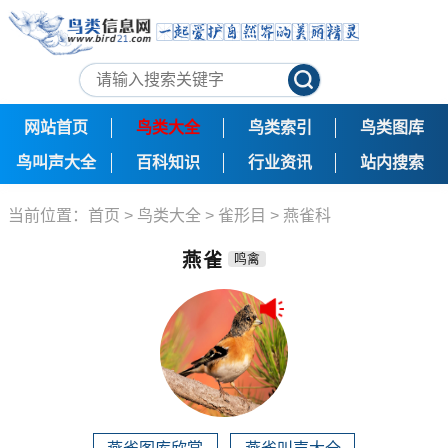
网站首页
鸟类大全
鸟类索引
鸟类图库
鸟叫声大全
百科知识
行业资讯
站内搜索
当前位置：
首页
>
鸟类大全
>
雀形目
>
燕雀科
燕雀
鸣禽