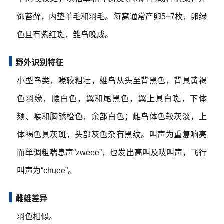
饰苔藓，内垫羊毛和羽毛。每窝通常产卵5~7枚，卵绿
色且有紫红斑，雏鸟晚成。
野外识别特征
小型鸟类，喙较粗壮，雄鸟从头至背黑色，背具黄褐
色羽缘，腰白色，翼和尾黑色，翼上具白斑，下体
颏、喉和胸锈橙色，余部白色；雌鸟体色较灰淡，上
体褐色具灰斑，头部灰色杂有黑纹。叫声为重复响亮
而单调粗喘息声“zweee”，也发出高叫及吱叫声，飞行
叫声为“chuee”。
雌雄差异
羽色相似。