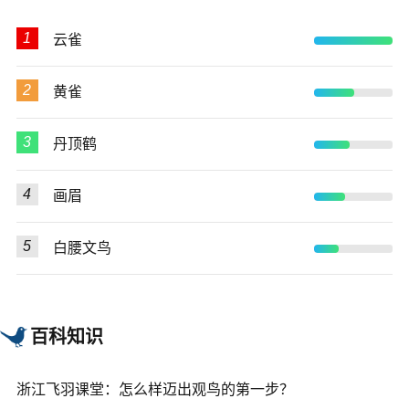
1
云雀
2
黄雀
3
丹顶鹤
4
画眉
5
白腰文鸟
百科知识
浙江飞羽课堂：怎么样迈出观鸟的第一步？