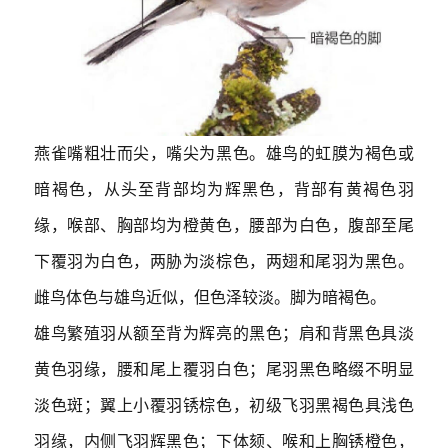
燕雀嘴粗壮而尖，嘴尖为黑色。雄鸟的虹膜为褐色或
暗褐色，从头至背部均为辉黑色，背部有黄褐色羽
缘，喉部、胸部均为橙黄色，腰部为白色，腹部至尾
下覆羽为白色，两胁为淡棕色，两翅和尾羽为黑色。
雌鸟体色与雄鸟近似，但色泽较淡。脚为暗褐色。
雄鸟繁殖羽从额至背为辉亮的黑色；肩和背黑色具淡
黄色羽缘，腰和尾上覆羽白色；尾羽黑色略缀不明显
淡色斑；翼上小覆羽锈棕色，初级飞羽黑褐色具浅色
羽缘，内侧飞羽辉黑色；下体颏、喉和上胸锈橙色，