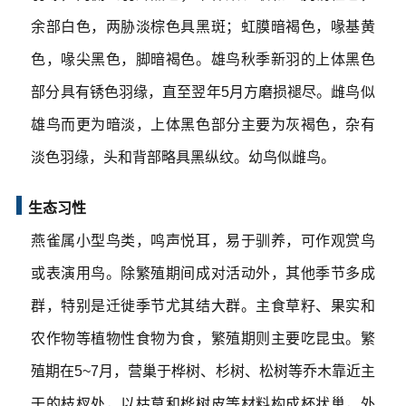
余部白色，两胁淡棕色具黑斑；虹膜暗褐色，喙基黄
色，喙尖黑色，脚暗褐色。雄鸟秋季新羽的上体黑色
部分具有锈色羽缘，直至翌年5月方磨损褪尽。雌鸟似
雄鸟而更为暗淡，上体黑色部分主要为灰褐色，杂有
淡色羽缘，头和背部略具黑纵纹。幼鸟似雌鸟。
生态习性
燕雀属小型鸟类，鸣声悦耳，易于驯养，可作观赏鸟
或表演用鸟。除繁殖期间成对活动外，其他季节多成
群，特别是迁徙季节尤其结大群。主食草籽、果实和
农作物等植物性食物为食，繁殖期则主要吃昆虫。繁
殖期在5~7月，营巢于桦树、杉树、松树等乔木靠近主
干的枝杈处，以枯草和桦树皮等材料构成杯状巢，外