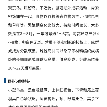
观赏鸟。属留鸟，不迁徙。繁殖期外成群活动，常紧
密簇拥在一起。食物以谷粒等农作物为主，也吃昆虫
和草籽等。繁殖期变化比较大，持续时间较长，大多
数是在3～8月，一年可繁殖2～3窝，每窝通常产卵4
～8枚，卵白色无斑。营巢于茂密树冠的枝杈上，成群
或成对分散筑巢，雌雄鸟共同以杂草等材料编织成横
卧的长椭圆形或圆球状鸟巢。雏鸟晚成，经雌鸟喂养
20～22天后可离巢。
野外识别特征
小型鸟类，黑色喙粗厚，上体红褐色，下背和尾上覆
羽具白色鳞状斑，尾黄褐色，颏、喉暗栗色，其余下