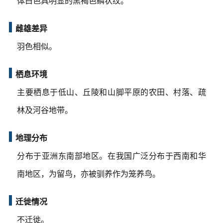
体白色具明显的黑褐色鳞状纹。
雌雄差异
羽色相似。
栖息环境
主要栖息于低山、丘陵和山脚平原的农田、村落、疏
林及河谷地带。
地理分布
分布于亚洲东南部地区。在我国广泛分布于西南和华
南地区，为留鸟，亦被驯养作为笼养鸟。
迁徙情况
不迁徙。