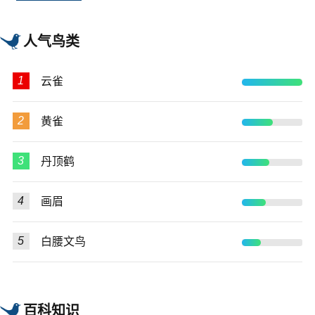
人气鸟类
1
云雀
2
黄雀
3
丹顶鹤
4
画眉
5
白腰文鸟
百科知识