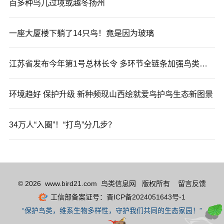
百多种鸟儿过境或越冬扬州
一座大厦楼下躺了14只鸟！竟是因为玻璃
江苏省发布今年第1号总林长令 多环节全链条加强鸟类保护
环境趋好 保护升级 新种频现山西绘就爱鸟护鸟生态新图景
34万人“入圈”！“打鸟”分几步？
© 2026 www.bird21.com 鸟类信息网 版权所有
留言反馈
工信部备案证号：晋ICP备2024051643号-1
“保护鸟类，维系生物多样性，守护我们共同的生态家园！”