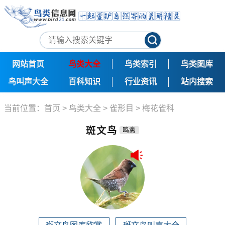
网站首页
鸟类大全
鸟类索引
鸟类图库
鸟叫声大全
百科知识
行业资讯
站内搜索
当前位置：
首页
>
鸟类大全
>
雀形目
>
梅花雀科
斑文鸟
鸣禽