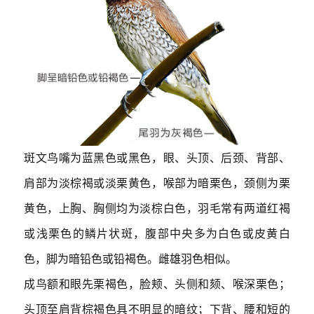
斑文鸟嘴为蓝黑色或黑色，眼、头顶、后颈、背部、
肩部为淡棕褐或淡栗黄色，喉部为暗栗色，颈侧为栗
黄色，上胸、胸侧均为淡棕白色，羽毛常有两道红褐
或浅栗色的鳞片状斑，腹部中央多为白色或皮黄白
色，脚为暗铅色或铅褐色。雌雄羽色相似。
成鸟额和眼先栗褐色，脸颊、头侧和颏、喉深栗色；
头顶至肩背棕褐色具不明显的暗纹；下背、腰和短的