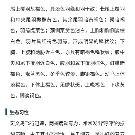
尾上覆羽灰褐色，具淡色羽缘和羽干纹；长尾上覆羽
和中央尾羽橄榄黄色，其余尾羽暗黄褐色；翼暗褐
色，羽缘缀栗色；颈侧栗黄色沾白，上胸和胸侧淡棕
白色，羽片具红褐色羽缘，形成明显的鳞状纹；下
胸、上腹和两胁近白色，亦具有暗褐色鳞状纹；腹中
央和尾下覆羽近白色，腋羽和翼下覆羽棕色；虹膜暗
褐色，喙蓝黑色，冬季色较淡，脚铅褐色。幼鸟上体
淡褐色，下体土褐色，无鳞状斑，上喙褐色，下喙黄
色，脚淡褐色。
生态习性
斑文鸟飞行迅速，两翅扇动有力，常常发出“呼呼”的振
翅声响。由于其小巧玲珑，易于驯养，是很好的笼养